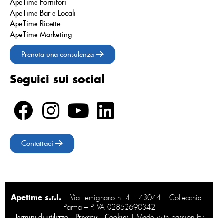
ApeTime Fornitori
ApeTime Bar e Locali
ApeTime Ricette
ApeTime Marketing
Prenota una consulenza
Seguici sui social
Contattaci
Apetime s.r.l.
– Via Lemignano n. 4 – 43044 – Collecchio –
Parma – P.IVA 02852690342
Termini di utilizzo
|
Privacy
|
Cookies
| Made with passion by