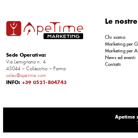
Le nostre
Chi siamo
Marketing per G
Marketing per A
Sede Operativa:
News ed eventi
Via Lemignano n. 4
Contatti
43044 – Collecchio – Parma
sales@apetime.com
INFO:
+39 0521-804743
Apetime s.