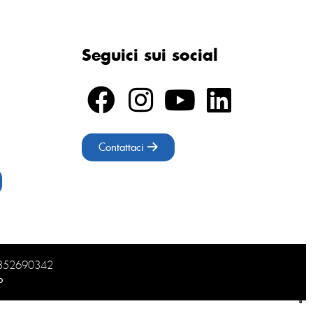
Seguici sui social
Contattaci
02852690342
b