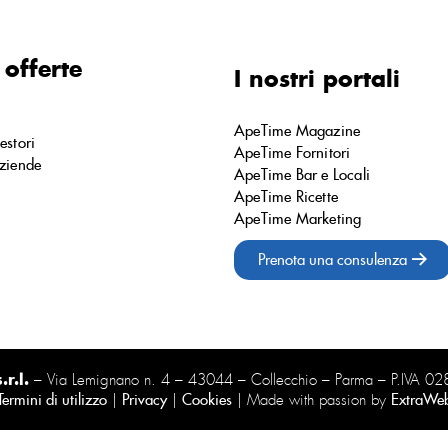
 offerte
I nostri portali
ApeTime Magazine
estori
ApeTime Fornitori
ziende
ApeTime Bar e Locali
ApeTime Ricette
ApeTime Marketing
Prenota una consulenza
r.l.
– Via Lemignano n. 4 – 43044 – Collecchio – Parma – P.IVA 
Termini di utilizzo
|
Privacy
|
Cookies
| Made with passion by
ExtraWe