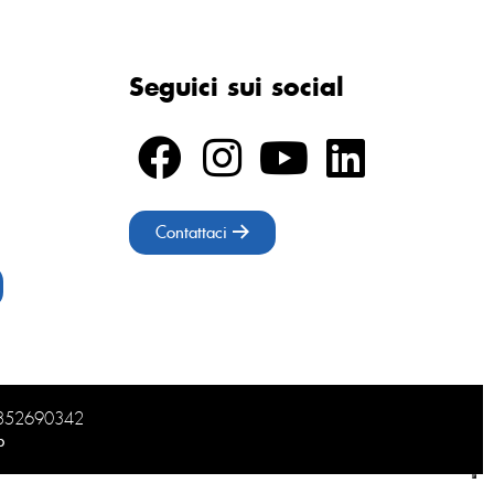
Seguici sui social
Contattaci
02852690342
b