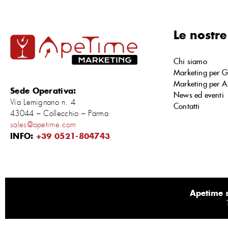
Le nostre
Chi siamo
Marketing per G
Marketing per A
Sede Operativa:
News ed eventi
Via Lemignano n. 4
Contatti
43044 – Collecchio – Parma
sales@apetime.com
INFO:
+39 0521-804743
Apetime s.