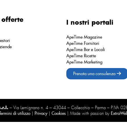
 offerte
I nostri portali
ApeTime Magazine
estori
ApeTime Fornitori
ziende
ApeTime Bar e Locali
ApeTime Ricette
ApeTime Marketing
Prenota una consulenza
r.l.
– Via Lemignano n. 4 – 43044 – Collecchio – Parma – P.IVA 
Termini di utilizzo
|
Privacy
|
Cookies
| Made with passion by
ExtraWe