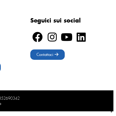
Seguici sui social
Contattaci
02852690342
b