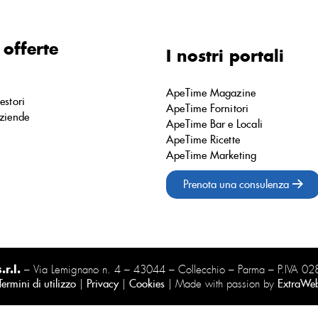
 offerte
I nostri portali
ApeTime Magazine
estori
ApeTime Fornitori
ziende
ApeTime Bar e Locali
ApeTime Ricette
ApeTime Marketing
Prenota una consulenza
r.l.
– Via Lemignano n. 4 – 43044 – Collecchio – Parma – P.IVA 
Termini di utilizzo
|
Privacy
|
Cookies
| Made with passion by
ExtraWe