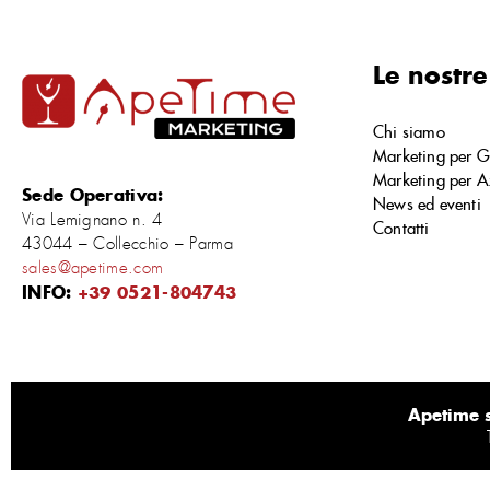
Le nostre
Chi siamo
Marketing per G
Marketing per A
Sede Operativa:
News ed eventi
Via Lemignano n. 4
Contatti
43044 – Collecchio – Parma
sales@apetime.com
INFO:
+39 0521-804743
Apetime s.