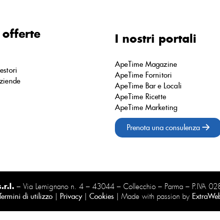
 offerte
I nostri portali
ApeTime Magazine
estori
ApeTime Fornitori
ziende
ApeTime Bar e Locali
ApeTime Ricette
ApeTime Marketing
Prenota una consulenza
r.l.
– Via Lemignano n. 4 – 43044 – Collecchio – Parma – P.IVA 
Termini di utilizzo
|
Privacy
|
Cookies
| Made with passion by
ExtraWe