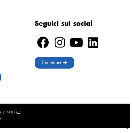
Seguici sui social
Contattaci
02852690342
b