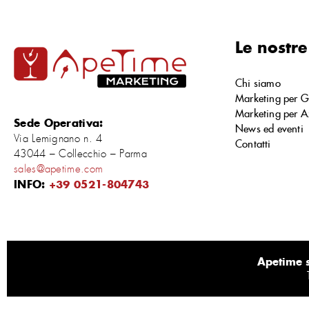
Le nostre
Chi siamo
Marketing per G
Marketing per A
Sede Operativa:
News ed eventi
Via Lemignano n. 4
Contatti
43044 – Collecchio – Parma
sales@apetime.com
INFO:
+39 0521-804743
Apetime s.