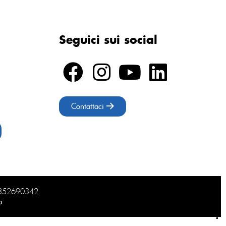
Seguici sui social
Contattaci
02852690342
b