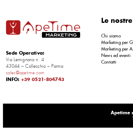
Le nostre
Chi siamo
Marketing per G
Marketing per A
Sede Operativa:
News ed eventi
Via Lemignano n. 4
Contatti
43044 – Collecchio – Parma
sales@apetime.com
INFO:
+39 0521-804743
Apetime s.