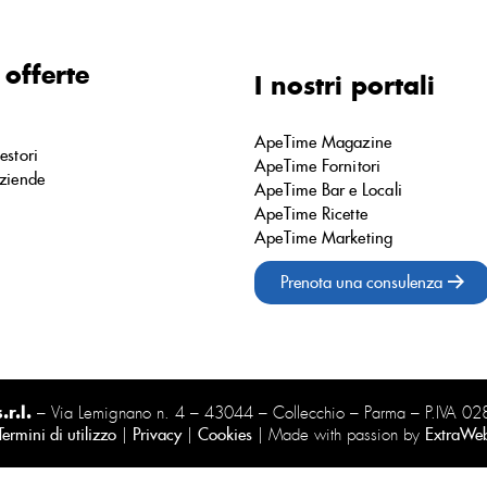
 offerte
I nostri portali
ApeTime Magazine
estori
ApeTime Fornitori
ziende
ApeTime Bar e Locali
ApeTime Ricette
ApeTime Marketing
Prenota una consulenza
r.l.
– Via Lemignano n. 4 – 43044 – Collecchio – Parma – P.IVA 
Termini di utilizzo
|
Privacy
|
Cookies
| Made with passion by
ExtraWe