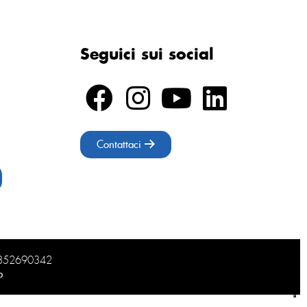
Seguici sui social
Contattaci
02852690342
b