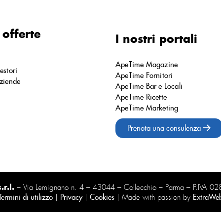
 offerte
I nostri portali
ApeTime Magazine
estori
ApeTime Fornitori
ziende
ApeTime Bar e Locali
ApeTime Ricette
ApeTime Marketing
Prenota una consulenza
r.l.
– Via Lemignano n. 4 – 43044 – Collecchio – Parma – P.IVA 
Termini di utilizzo
|
Privacy
|
Cookies
| Made with passion by
ExtraWe