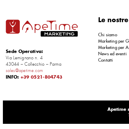
Le nostre
Chi siamo
Marketing per G
Marketing per A
Sede Operativa:
News ed eventi
Via Lemignano n. 4
Contatti
43044 – Collecchio – Parma
sales@apetime.com
INFO:
+39 0521-804743
Apetime s.