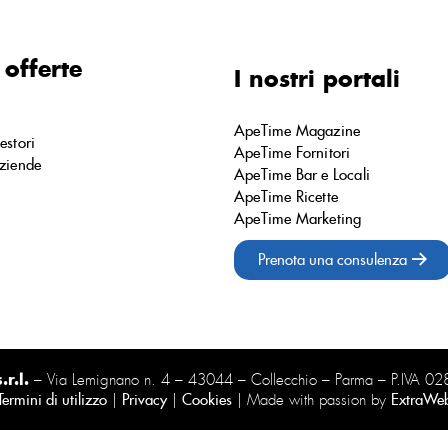
 offerte
I nostri portali
ApeTime Magazine
estori
ApeTime Fornitori
ziende
ApeTime Bar e Locali
ApeTime Ricette
ApeTime Marketing
Prenota una consulenza
r.l.
– Via Lemignano n. 4 – 43044 – Collecchio – Parma – P.IVA 
Termini di utilizzo
|
Privacy
|
Cookies
| Made with passion by
ExtraWe