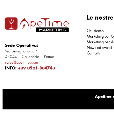
Le nostre
Chi siamo
Marketing per G
Marketing per A
Sede Operativa:
News ed eventi
Via Lemignano n. 4
Contatti
43044 – Collecchio – Parma
sales@apetime.com
INFO:
+39 0521-804743
Apetime s.