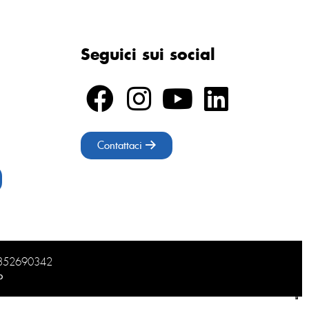
Seguici sui social
Contattaci
02852690342
b