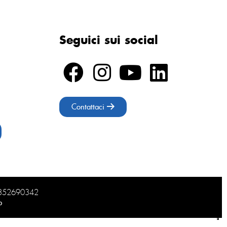
Seguici sui social
Contattaci
02852690342
b