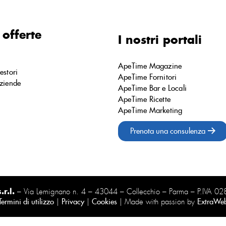
 offerte
I nostri portali
ApeTime Magazine
estori
ApeTime Fornitori
ziende
ApeTime Bar e Locali
ApeTime Ricette
ApeTime Marketing
Prenota una consulenza
r.l.
– Via Lemignano n. 4 – 43044 – Collecchio – Parma – P.IVA 
Termini di utilizzo
|
Privacy
|
Cookies
| Made with passion by
ExtraWe