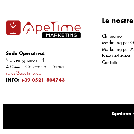
Le nostre
Chi siamo
Marketing per G
Marketing per A
Sede Operativa:
News ed eventi
Via Lemignano n. 4
Contatti
43044 – Collecchio – Parma
sales@apetime.com
INFO:
+39 0521-804743
Apetime s.