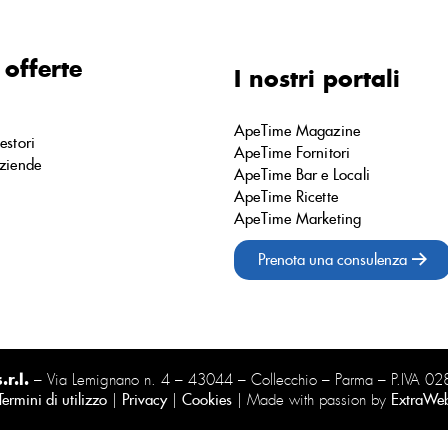
 offerte
I nostri portali
ApeTime Magazine
estori
ApeTime Fornitori
ziende
ApeTime Bar e Locali
ApeTime Ricette
ApeTime Marketing
Prenota una consulenza
r.l.
– Via Lemignano n. 4 – 43044 – Collecchio – Parma – P.IVA 
Termini di utilizzo
|
Privacy
|
Cookies
| Made with passion by
ExtraWe