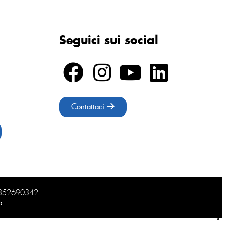
Seguici sui social
Contattaci
02852690342
b