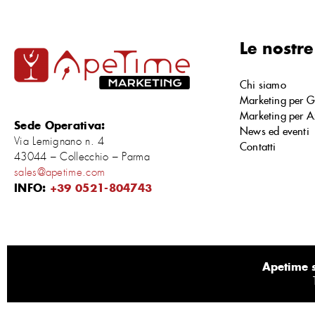
Le nostre
Chi siamo
Marketing per G
Marketing per A
Sede Operativa:
News ed eventi
Via Lemignano n. 4
Contatti
43044 – Collecchio – Parma
sales@apetime.com
INFO:
+39 0521-804743
Apetime s.