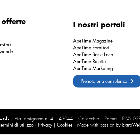
 offerte
I nostri portali
ApeTime Magazine
estori
ApeTime Fornitori
ziende
ApeTime Bar e Locali
ApeTime Ricette
ApeTime Marketing
Prenota una consulenza
r.l.
– Via Lemignano n. 4 – 43044 – Collecchio – Parma – P.IVA 
Termini di utilizzo
|
Privacy
|
Cookies
| Made with passion by
ExtraWe