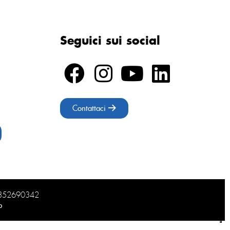
Seguici sui social
Contattaci
02852690342
b