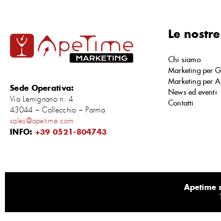
Le nostre
Chi siamo
Marketing per G
Marketing per A
Sede Operativa:
News ed eventi
Via Lemignano n. 4
Contatti
43044 – Collecchio – Parma
sales@apetime.com
INFO:
+39 0521-804743
Apetime s.