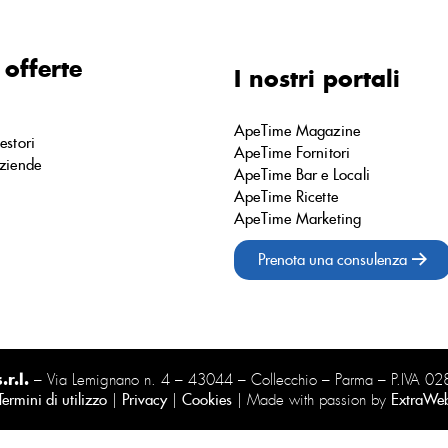
 offerte
I nostri portali
ApeTime Magazine
estori
ApeTime Fornitori
ziende
ApeTime Bar e Locali
ApeTime Ricette
ApeTime Marketing
Prenota una consulenza
r.l.
– Via Lemignano n. 4 – 43044 – Collecchio – Parma – P.IVA 
Termini di utilizzo
|
Privacy
|
Cookies
| Made with passion by
ExtraWe