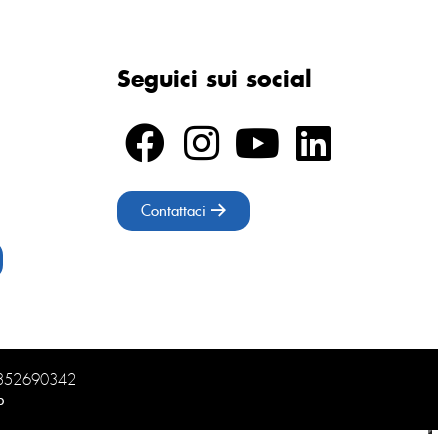
Seguici sui social
Contattaci
02852690342
b