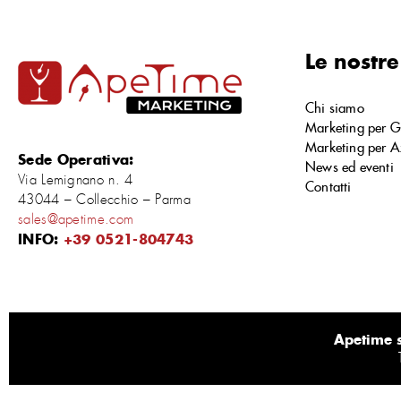
Le nostre
Chi siamo
Marketing per G
Marketing per A
Sede Operativa:
News ed eventi
Via Lemignano n. 4
Contatti
43044 – Collecchio – Parma
sales@apetime.com
INFO:
+39 0521-804743
Apetime s.