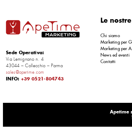
Le nostre
Chi siamo
Marketing per G
Marketing per A
Sede Operativa:
News ed eventi
Via Lemignano n. 4
Contatti
43044 – Collecchio – Parma
sales@apetime.com
INFO:
+39 0521-804743
Apetime s.