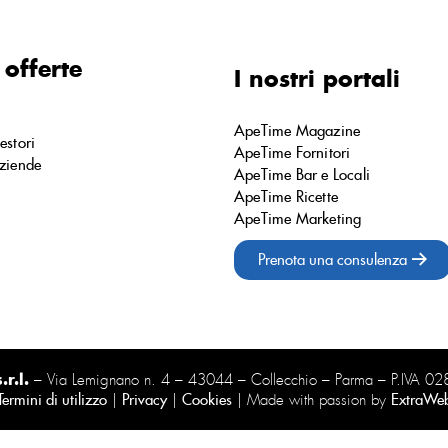
 offerte
I nostri portali
ApeTime Magazine
estori
ApeTime Fornitori
ziende
ApeTime Bar e Locali
ApeTime Ricette
ApeTime Marketing
Prenota una consulenza
r.l.
– Via Lemignano n. 4 – 43044 – Collecchio – Parma – P.IVA 
Termini di utilizzo
|
Privacy
|
Cookies
| Made with passion by
ExtraWe