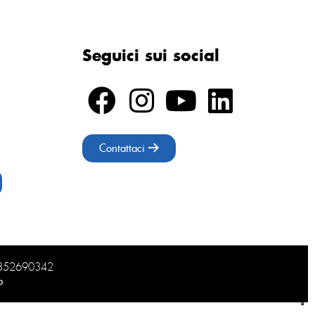
Seguici sui social
Contattaci
02852690342
b