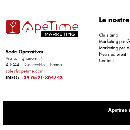
Le nostre
Chi siamo
Marketing per G
Marketing per A
Sede Operativa:
News ed eventi
Via Lemignano n. 4
Contatti
43044 – Collecchio – Parma
sales@apetime.com
INFO:
+39 0521-804743
Apetime s.