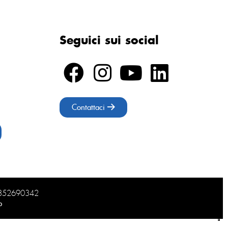
Seguici sui social
Contattaci
02852690342
b