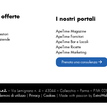
 offerte
I nostri portali
ApeTime Magazine
estori
ApeTime Fornitori
ziende
ApeTime Bar e Locali
ApeTime Ricette
ApeTime Marketing
Prenota una consulenza
r.l.
– Via Lemignano n. 4 – 43044 – Collecchio – Parma – P.IVA 
Termini di utilizzo
|
Privacy
|
Cookies
| Made with passion by
ExtraWe